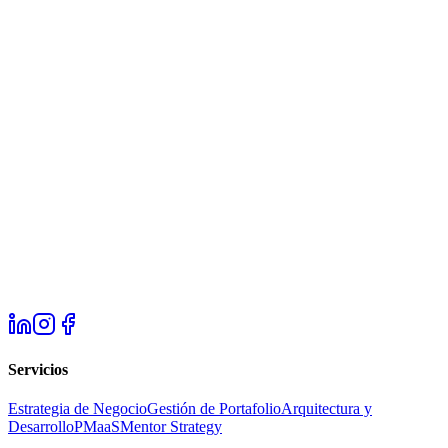
Carrera 13A # 106A-20
Servicios
Estrategia de Negocio
Gestión de Portafolio
Arquitectura y
Desarrollo
PMaaS
Mentor Strategy