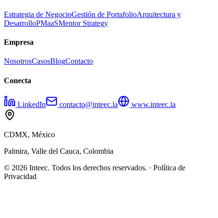
Estrategia de Negocio
Gestión de Portafolio
Arquitectura y
Desarrollo
PMaaS
Mentor Strategy
Empresa
Nosotros
Casos
Blog
Contacto
Conecta
LinkedIn
contacto@inteec.la
www.inteec.la
CDMX, México
Palmira, Valle del Cauca, Colombia
© 2026 Inteec. Todos los derechos reservados. · Política de
Privacidad