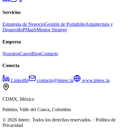
Servicios
Estrategia de Negocio
Gestión de Portafolio
Arquitectura y
Desarrollo
PMaaS
Mentor Strategy
Empresa
Nosotros
Casos
Blog
Contacto
Conecta
LinkedIn
contacto@inteec.la
www.inteec.la
CDMX, México
Palmira, Valle del Cauca, Colombia
© 2026 Inteec. Todos los derechos reservados. · Política de
Privacidad